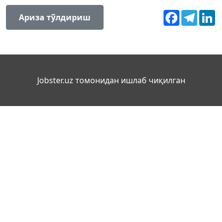
Facebook
Teleg
L
Ариза тўлдириш
Jobster.uz томонидан ишлаб чиқилган