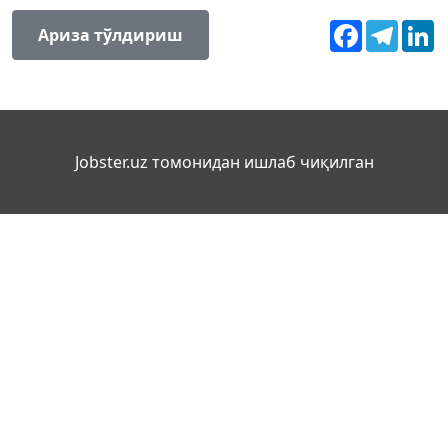
Facebook
Teleg
L
Ариза тўлдириш
Jobster.uz томонидан ишлаб чиқилган