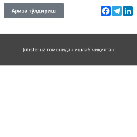
Facebook
Teleg
L
Ариза тўлдириш
Jobster.uz томонидан ишлаб чиқилган