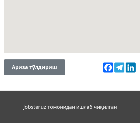
Facebook
Teleg
L
Ариза тўлдириш
Jobster.uz томонидан ишлаб чиқилган