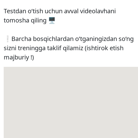
Testdan o‘tish uchun avval videolavhani
tomosha qiling 🖥
❕Barcha bosqichlardan o‘tganingizdan so‘ng
sizni treningga taklif qilamiz (ishtirok etish
majburiy !)