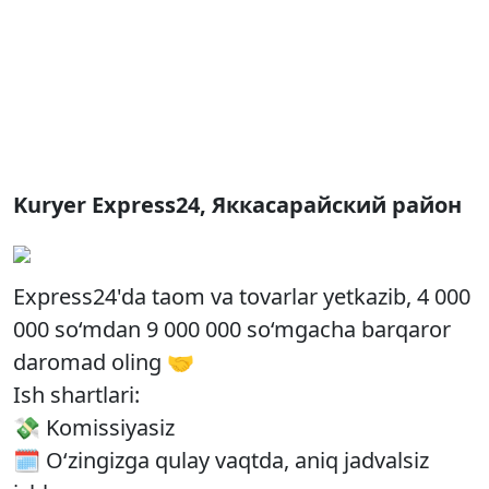
Kuryer Express24, Яккасарайский район
Express24'da taom va tovarlar yetkazib, 4 000
000 so‘mdan 9 000 000 so‘mgacha barqaror
daromad oling 🤝
Ish shartlari:
💸 Komissiyasiz
🗓 O‘zingizga qulay vaqtda, aniq jadvalsiz