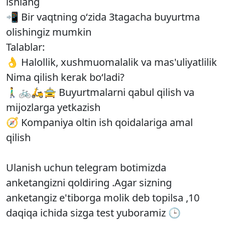
ishlang
📲 Bir vaqtning o‘zida 3tagacha buyurtma
olishingiz mumkin
Talablar:
👌 Halollik, xushmuomalalik va mas'uliyatlilik
Nima qilish kerak bo‘ladi?
🚶‍♂️🚲🛵🚖 Buyurtmalarni qabul qilish va
mijozlarga yetkazish
🧭 Kompaniya oltin ish qoidalariga amal
qilish
Ulanish uchun telegram botimizda
anketangizni qoldiring .Agar sizning
anketangiz e'tiborga molik deb topilsa ,10
daqiqa ichida sizga test yuboramiz 🕒